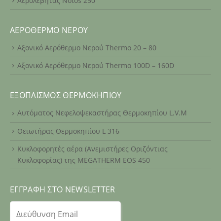
Αερολέβητας Notos 250
ΑΕΡΌΘΕΡΜΟ ΝΕΡΟΎ
Αξονικό Αερόθερμο Νερού Thermo 20 – 80
Αξονικό Αερόθερμο Νερού Thermo 100D – 160D
ΕΞΟΠΛΙΣΜΌΣ ΘΕΡΜΟΚΗΠΊΟΥ
Αυτόματος Νεφελοψεκαστήρας Θερμοκηπίου L.V.M
Θειωτήρας Θερμοκηπίου L 316
Κυκλοφορητές αέρα (Ανεμιστήρες Οριζόντιας
Κυκλοφορίας) της MEGATHERM EOS 450
ΕΓΓΡΑΦΉ ΣΤΟ NEWSLETTER