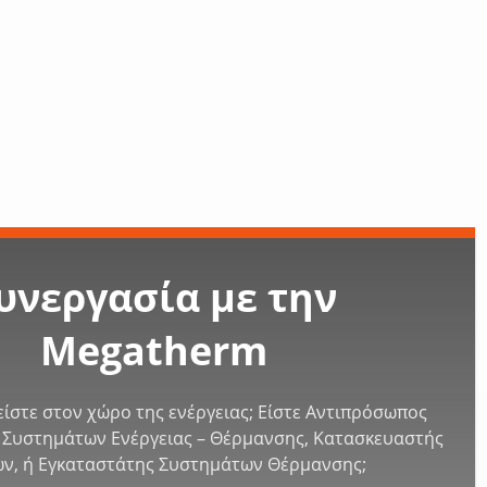
υνεργασία με την
Megatherm
ίστε στον χώρο της ενέργειας; Είστε Αντιπρόσωπος
Συστημάτων Ενέργειας – Θέρμανσης, Κατασκευαστής
ν, ή Εγκαταστάτης Συστημάτων Θέρμανσης;