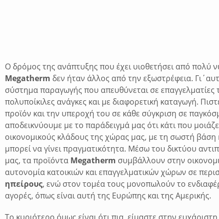
Ο δρόμος της ανάπτυξης που έχει υιοθετήσει από πολύ ν
Megatherm
δεν ήταν άλλος από την εξωστρέφεια. Γι΄αυ
σύστημα παραγωγής που απευθύνεται σε επαγγελματίες τ
πολυποίκιλες ανάγκες και με διαφορετική καταγωγή. Πισ
προϊόν και την υπεροχή του σε κάθε σύγκριση σε παγκόσμ
αποδεικνύουμε με το παράδειγμά μας ότι κάτι που μοιάζε
οικονομικούς κλάδους της χώρας μας, με τη σωστή βάση κ
μπορεί να γίνει πραγματικότητα. Μέσω του δικτύου αντ
μας, τα προϊόντα
Megatherm
συμβάλλουν στην οικονομι
αυτονομία κατοικιών και επαγγελματικών χώρων σε περ
ηπείρους
, ενώ στον τομέα τους μονοπωλούν το ενδιαφέρ
αγορές, όπως είναι αυτή της Ευρώπης και της Αμερικής.
Το κυριότερο όμως είναι ότι πια είμαστε στην ευχάριστη