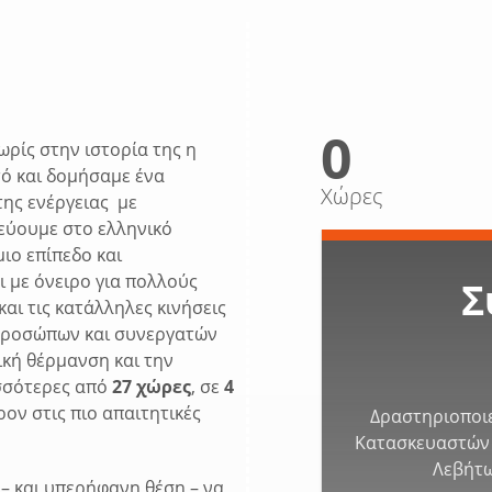
0
ωρίς στην ιστορία της η
τό και δομήσαμε ένα
Χώρες
ης ενέργειας με
τεύουμε στο ελληνικό
ιο επίπεδο και
ι με όνειρο για πολλούς
Σ
αι τις κατάλληλες κινήσεις
ιπροσώπων και συνεργατών
κή θέρμανση και την
ισσότερες από
27 χώρες
, σε
4
ον στις πιο απαιτητικές
Δραστηριοποιε
Κατασκευαστών 
Λεβήτω
 – και υπερήφανη θέση – να