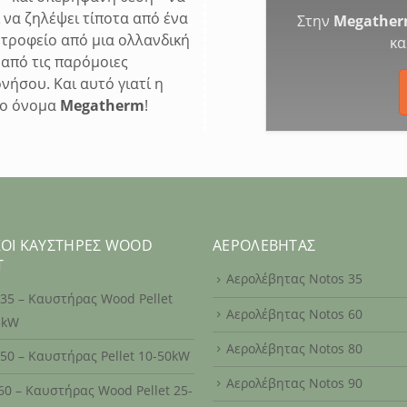
 να ζηλέψει τίποτα από ένα
Στην
Megathe
οτροφείο από μια ολλανδική
κα
 από τις παρόμοιες
ονήσου. Και αυτό γιατί η
στο όνομα
Megatherm
!
ΚΟΊ ΚΑΥΣΤΉΡΕΣ WOOD
ΑΕΡΟΛΈΒΗΤΑΣ
T
Αερολέβητας Notos 35
 35 – Καυστήρας Wood Pellet
Αερολέβητας Notos 60
5kW
Αερολέβητας Notos 80
 50 – Καυστήρας Pellet 10-50kW
Αερολέβητας Notos 90
60 – Καυστήρας Wood Pellet 25-