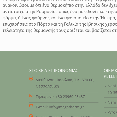
ανακοινώσουμε ότι ένα θερμοκήπιο στην Ελλάδα δεν έχει
αντίστοιχο στην Ρουμανία, όπως ένα μακεδονίτικο κτην
φάρμα, ή ένας φούρνος και ένα φανοποιείο στην Ήπειρο,
επιχειρήσεις στο Πόρτο και τη Γαλικία της Ιβηρικής χερσ
τελειότητα της θέρμανσής τους ορίζεται και βασίζεται 
ΣΤΟΙΧΕΊΑ ΕΠΙΚΟΙΝΩΝΊΑΣ
ΟΙΚΙΑ
PELLE
Διεύθυνση:
Βασιλικά, Τ.Κ. 570 06,
Nani
Θεσσαλονίκη
10-3
Τηλέφωνο:
+30 23960 23437
Nani
E-mail:
info@megatherm.gr
Pyro 