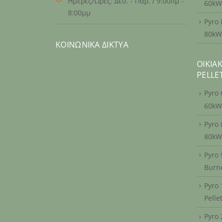
Ημέρες/Ώρες:
Δευ. - Παρ. / 9:00πμ -
60kW
8:00μμ
Pyro 
80kW
ΚΟΙΝΩΝΙΚΆ ΔΊΚΤΥΑ
ΟΙΚΙΑ
PELLE
Pyro 
60kW
Pyro 
80kW
Pyro 
Burn
Pyro
Pelle
Pyro