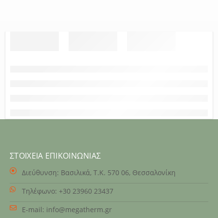
ΣΤΟΙΧΕΊΑ ΕΠΙΚΟΙΝΩΝΊΑΣ
Διεύθυνση:
Βασιλικά, Τ.Κ. 570 06, Θεσσαλονίκη
Τηλέφωνο:
+30 23960 23437
E-mail:
info@megatherm.gr