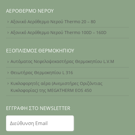
ΑΕΡΌΘΕΡΜΟ ΝΕΡΟΎ
Αξονικό Αερόθερμο Νερού Thermo 20 – 80
Αξονικό Αερόθερμο Νερού Thermo 100D – 160D
ΕΞΟΠΛΙΣΜΌΣ ΘΕΡΜΟΚΗΠΊΟΥ
Αυτόματος Νεφελοψεκαστήρας Θερμοκηπίου L.V.M
Θειωτήρας Θερμοκηπίου L 316
Κυκλοφορητές αέρα (Ανεμιστήρες Οριζόντιας
Κυκλοφορίας) της MEGATHERM EOS 450
ΕΓΓΡΑΦΉ ΣΤΟ NEWSLETTER