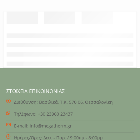
ΣΤΟΙΧΕΊΑ ΕΠΙΚΟΙΝΩΝΊΑΣ
Διεύθυνση:
Βασιλικά, Τ.Κ. 570 06, Θεσσαλονίκη
Τηλέφωνο:
+30 23960 23437
E-mail:
info@megatherm.gr
Ημέρες/Ώρες:
Δευ. - Παρ. / 9:00πμ - 8:00μμ