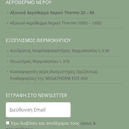
ΑΕΡΌΘΕΡΜΟ ΝΕΡΟΎ
Αξονικό Αερόθερμο Νερού Thermo 20 – 80
Αξονικό Αερόθερμο Νερού Thermo 100D – 160D
ΕΞΟΠΛΙΣΜΌΣ ΘΕΡΜΟΚΗΠΊΟΥ
Αυτόματος Νεφελοψεκαστήρας Θερμοκηπίου L.V.M
Θειωτήρας Θερμοκηπίου L 316
Κυκλοφορητές αέρα (Ανεμιστήρες Οριζόντιας
Κυκλοφορίας) της MEGATHERM EOS 450
ΕΓΓΡΑΦΉ ΣΤΟ NEWSLETTER
Έχω διαβάσει και αποδέχομαι τους
όρους &