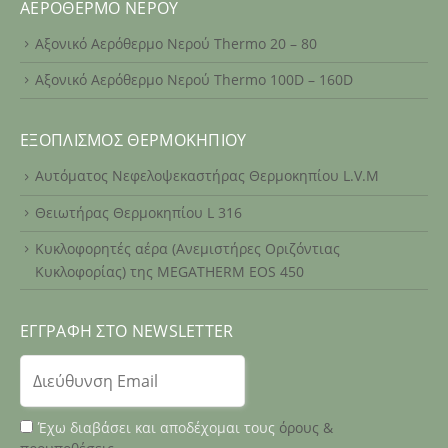
ΑΕΡΌΘΕΡΜΟ ΝΕΡΟΎ
Αξονικό Αερόθερμο Νερού Thermo 20 – 80
Αξονικό Αερόθερμο Νερού Thermo 100D – 160D
ΕΞΟΠΛΙΣΜΌΣ ΘΕΡΜΟΚΗΠΊΟΥ
Αυτόματος Νεφελοψεκαστήρας Θερμοκηπίου L.V.M
Θειωτήρας Θερμοκηπίου L 316
Κυκλοφορητές αέρα (Ανεμιστήρες Οριζόντιας
Κυκλοφορίας) της MEGATHERM EOS 450
ΕΓΓΡΑΦΉ ΣΤΟ NEWSLETTER
Έχω διαβάσει και αποδέχομαι τους
όρους &