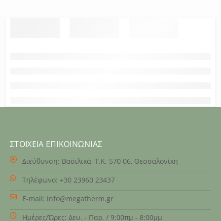
ΣΤΟΙΧΕΊΑ ΕΠΙΚΟΙΝΩΝΊΑΣ
Διεύθυνση:
Βασιλικά, Τ.Κ. 570 06, Θεσσαλονίκη
Τηλέφωνο:
+30 23960 23437
E-mail:
info@megatherm.gr
Ημέρες/Ώρες:
Δευ. - Παρ. / 9:00πμ - 8:00μμ