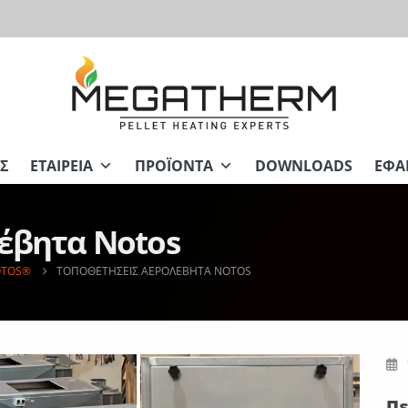
Σ
ΕΤΑΙΡΕΊΑ
ΠΡΟΪΌΝΤΑ
DOWNLOADS
ΕΦΑ
έβητα Notos
OTOS®
ΤΟΠΟΘΕΤΉΣΕΙΣ ΑΕΡΟΛΈΒΗΤΑ NOTOS
Π