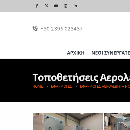
+30 2396 023437
ΑΡΧΙΚΉ
ΝΈΟΙ ΣΥΝΕΡΓΆΤΕ
Τοποθετήσεις Αερολ
HOME
ΕΦΑΡΜΟΓΈΣ
ΕΦΑΡΜΟΓΈΣ ΑΕΡΟΛΈΒΗΤΑ N