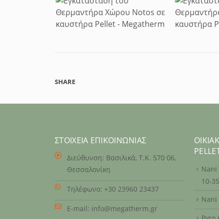
SHARE
ΣΤΟΙΧΕΊΑ ΕΠΙΚΟΙΝΩΝΊΑΣ
ΟΙΚΙΑ
PELLE
Διεύθυνση:
Βασιλικά, Τ.Κ. 570 06,
Nani
Θεσσαλονίκη
10-3
Τηλέφωνο:
+30 23960 23437
Nani
E-mail:
info@megatherm.gr
Pyro 