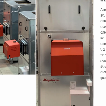
Απ
εί
απ
συ
απ
κα
απ
να
τη
εγ
εν
αν
φυ