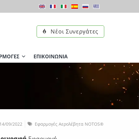
Νέοι Συνεργάτες
ΡΜΟΓΈΣ
ΕΠΙΚΟΙΝΩΝΊΑ
14/09/2022
Εφαρμογές Αερολέβητα NOTOS®
εριγραφή
Εφαρμογή