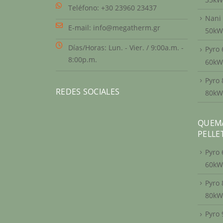
Teléfono:
+30 23960 23437
Nani 
E-mail:
info@megatherm.gr
50kW
Días/Horas:
Lun. - Vier. / 9:00a.m. -
Pyro 
8:00p.m.
60kW
Pyro 
REDES SOCIALES
80kW
QUEMA
PELLE
Pyro 
60kW
Pyro 
80kW
Pyro 