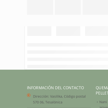
INFORMACIÓN DEL CONTACTO
QUEM
PELLE
Dirección:
Vasilika, Código postal
Nani 
570 06, Tesalónica
35kW