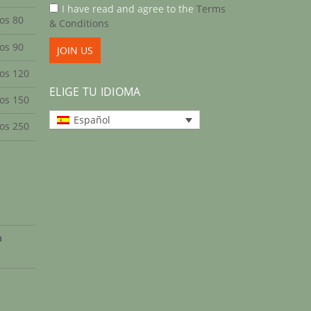
I have read and agree to the
Terms
os 80
& Conditions
os 90
tos 120
ELIGE TU IDIOMA
tos 150
Español
tos 250
a